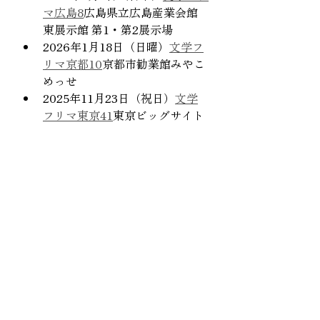
マ広島8
広島県立広島産業会館 
東展示館 第1・第2展示場　
2026年1月18日（日曜）
文学フ
リマ京都10
京都市勧業館みやこ
めっせ
2025年11月23日（祝日）
文学
フリマ東京41
東京ビッグサイト
南1-4ホール（L-43 (南1-2ホー
ル)
2025年9月14日（日曜）文学フ
リマ大阪13（
さ-26
）
インテッ
クス大阪 2号館　
2025年10月25日（土曜）
Paper to town（雨天のため中
止）そごう千葉店前　
イベント