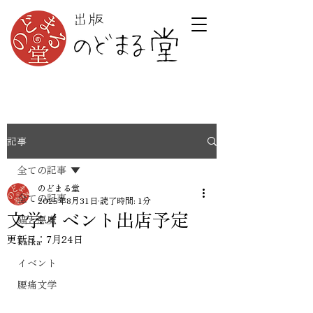
記事
全ての記事
のどまる堂
全ての記事
2025年8月31日
読了時間: 1分
文学イベント出店予定
猫と悪魔
更新日：
7月24日
kafka
イベント
腰痛文学